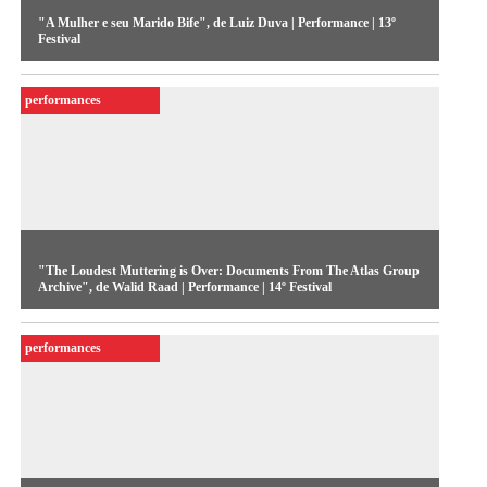
"A Mulher e seu Marido Bife", de Luiz Duva | Performance | 13º
Festival
A relação de uma mulher com seu marido, um bife: entre
performances
pancadas, amassos e apertos, o desenrolar dessa paixão.
"The Loudest Muttering is Over: Documents From The Atlas Group
Archive", de Walid Raad | Performance | 14º Festival
Imagens fotográficas e memórias recolhidas junto às fontes
performances
mais diversas vão compondo recortes que elucidam questões
específicas sobre a história recente do país, a guerra e o
conflito palestino.