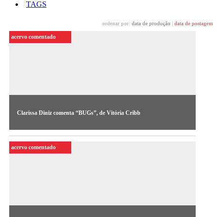
TAGS
ordenar por:
data de produção
|
data de postagem
acervo comentado
Clarissa Diniz comenta “BUGs”, de Vitória Cribb
A curadora Clarissa Diniz apresenta análise crítica inédita
sobre BUGs (2023), obra da artista de Vitória Cribb em
acervo comentado
destaque no novo Ciclo Curatorial.