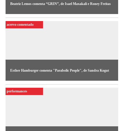
Beatriz Lemos comenta “GRIN”, de Isael Maxakali e Roney Freitas
A curadora e pesquisadora Beatriz Lemos reflete sobre GRIN
(2016), de Isael Maxakali e Roney Freitas.
acervo comentado
Esther Hamburger comenta "Parabolic People", de Sandra Kogut
Nesta edição do Acervo Comentado, a professora Esther
Hamburger reflete sobre “Parabolic People” (1991), obra em
performances
vídeo de Sandra Kogut.