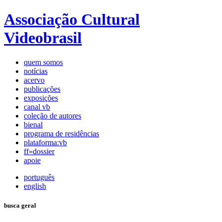
Associação Cultural
Videobrasil
quem somos
notícias
acervo
publicações
exposições
canal vb
coleção de autores
bienal
programa de residências
plataforma:vb
ff»dossier
apoie
português
english
busca geral