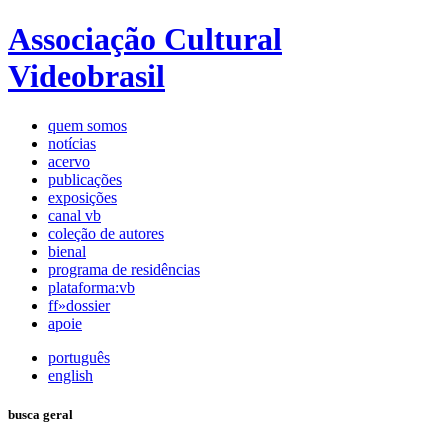
Associação Cultural
Videobrasil
quem somos
notícias
acervo
publicações
exposições
canal vb
coleção de autores
bienal
programa de residências
plataforma:vb
ff»dossier
apoie
português
english
busca geral