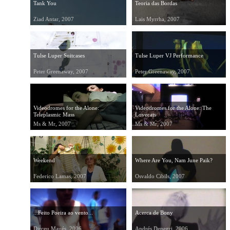
Tank You
Teoria das Bordas
Ziad Antar, 2007
Lais Myrrha, 2007
Tulse Luper Suitcases
Tulse Luper VJ Performance
Peter Greenaway, 2007
Peter Greenaway, 2007
Videodromes for the Alone:
Videodromes for the Alone: The
Teleplasmic Mass
Lovecats
Ms & Mr, 2007
Ms & Mr, 2007
Weekend
Where Are You, Nam June Paik?
Federico Lamas, 2007
Osvaldo Cibils, 2007
...Feito Poeira ao vento...
Acerca de Bony
Dirceu Maués, 2006
Andrés Denegri, 2006