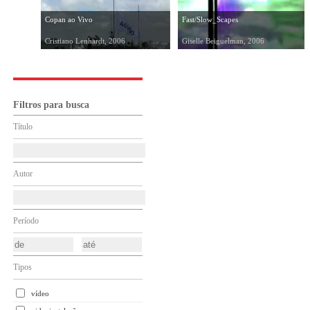
Copan ao Vivo
Fast/Slow_Scapes
Cristiano Lenhardt, 2006
Giselle Beiguelman, 2006
Filtros para busca
Título
Autor
Período
Tipos
vídeo