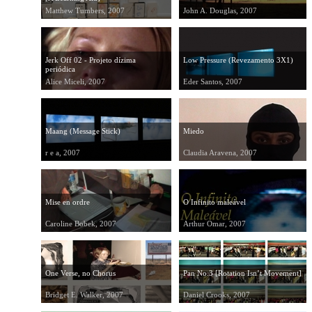
Matthew Tumbers, 2007
John A. Douglas, 2007
Jerk Off 02 - Projeto dízima
Low Pressure (Revezamento 3X1)
periódica
Alice Miceli, 2007
Eder Santos, 2007
Maang (Message Stick)
Miedo
r e a, 2007
Claudia Aravena, 2007
Mise en ordre
O Infinito maleável
Caroline Bobek, 2007
Arthur Omar, 2007
One Verse, no Chorus
Pan No.3 [Rotation Isn’t Movement]
Bridget E. Walker, 2007
Daniel Crooks, 2007