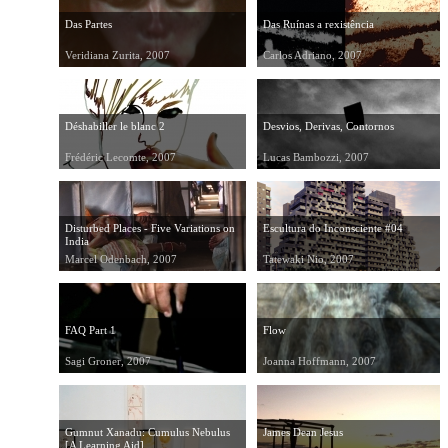
Das Partes
Das Ruínas a rexistência
Veridiana Zurita, 2007
Carlos Adriano, 2007
Déshabiller le blanc 2
Desvios, Derivas, Contornos
Frédéric Lecomte, 2007
Lucas Bambozzi, 2007
Disturbed Places - Five Variations on
Escultura do Inconsciente #04
India
Marcel Odenbach, 2007
Tatewaki Nio, 2007
FAQ Part 1
Flow
Sagi Groner, 2007
Joanna Hoffmann, 2007
Gumnut Xanadu: Cumulus Nebulus
James Dean Jesus
[A Learning Aid]