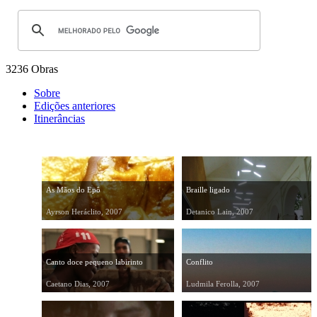
3236 Obras
Sobre
Edições anteriores
Itinerâncias
As Mãos do Epô
Braille ligado
Ayrson Heráclito, 2007
Detanico Lain, 2007
Canto doce pequeno labirinto
Conflito
Caetano Dias, 2007
Ludmila Ferolla, 2007