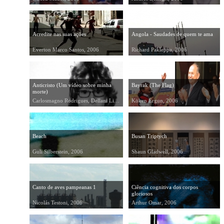
Acredite nas suas ações
Angola - Saudades de quem te ama
Everton Marco Santos, 2006
Richard Pakleppa, 2006
Anticristo (Um vídeo sobre minha
Bayrak (The Flag)
morte)
Carlosmagno Rodrigues, Dellani Lima, 2006
Köken Ergun, 2006
Beach
Busan Triptych
Guli Silberstein, 2006
Shaun Gladwell, 2006
Canto de aves pampeanas 1
Ciência cognitiva dos corpos
gloriosos
Nicolás Testoni, 2006
Arthur Omar, 2006