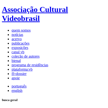
Associação Cultural
Videobrasil
quem somos
notícias
acervo
publicações
exposições
canal vb
coleção de autores
bienal
programa de residências
plataforma:vb
ff»dossier
apoie
português
english
busca geral