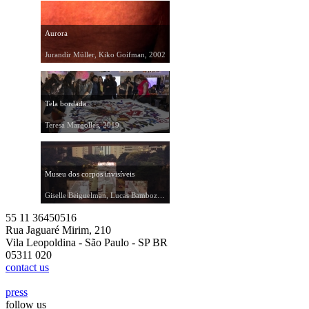
Aurora
Jurandir Müller, Kiko Goifman, 2002
Tela bordada
Teresa Margolles, 2019
Museu dos corpos invisíveis
Giselle Beiguelman, Lucas Bambozzi, 2016
55 11 36450516
Rua Jaguaré Mirim, 210
Vila Leopoldina - São Paulo - SP BR
05311 020
contact us
press
follow us