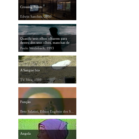
Crossing Points
Edwin Sanchez, 2010
Quando seus olhos olharem para
dentro dos seus olhos, manchas de
sangue eles verão
Paulo Weidebach, 1993
A Sangue frio
TV Viva, 1989
Função
Beto Salatini, Edson Eugênio dos Santos, 1989
Angola