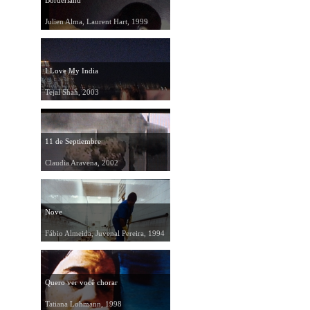
Borderland
Julien Alma, Laurent Hart, 1999
I Love My India
Tejal Shah, 2003
11 de Septiembre
Claudia Aravena, 2002
Nove
Fábio Almeida, Juvenal Pereira, 1994
Quero ver você chorar
Tatiana Lohmann, 1998