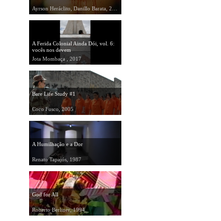
Ayrson Heráclito, Danillo Barata, 2004
A Ferida Colonial Ainda Dói, vol. 6:
vocês nos devem
Jota Mombaça , 2017
Bare Life Study #1
Coco Fusco, 2005
A Humilhação e a Dor
Renato Tapajós, 1987
God for All
Roberto Berliner, 1994