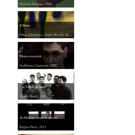
Roberto Berliner, 1988
A Besta
Olhar Eletrônico, Paulo Morelli, Renato Ciasca, 1989
Mama era punk
Guillermo Casanova, 1988
Um Vídeo da lata
Daniel Brazil, 1989
As Pérolas, como te escrevi
Regina Parra, 2011