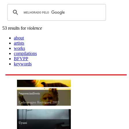
53 results for
violence
about
artists
works
compilations
BFVPP
keywords
Imprescindíveis
Carlosmagno Rodrigues, 2003
Uyuni