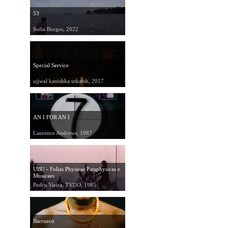
53
Sofia Borges, 2022
Special Service
ujjwal kanishka utkarsh, 2017
AN I FOR AN I
Laurence Andrews, 1987
UBU - Folias Physicas Pataphysicas e
Musicaes
Pedro Vieira, TVDO, 1985
Barrueco