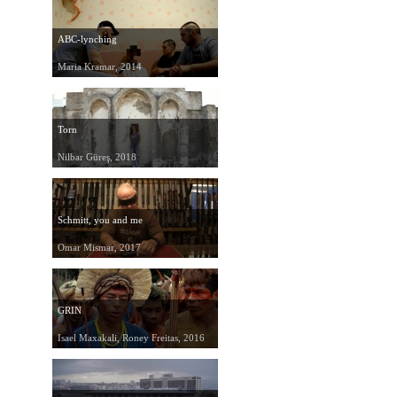
ABC-lynching
Maria Kramar, 2014
Torn
Nilbar Güreş, 2018
Schmitt, you and me
Omar Mismar, 2017
GRIN
Isael Maxakali, Roney Freitas, 2016