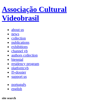
Associação Cultural
Videobrasil
about us
news
collection
publications
exhibitions
channel vb
authors collection
biennial
residency program
platform:vb
ff»dossier
support us
português
english
site search