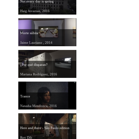
Not every day is spring
Haig Aivazian, 2016
Morte súbita
Jaime Lauriano , 2014
¿Por qué disparan?
Mariana Rodríguez, 2016
Trance
Natasha Mendonca, 2016
Here and there - São Paulo edition
Roy Dib