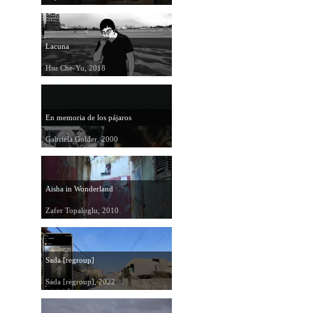
Lacuna
Hsu Che-Yu, 2018
En memoria de los pájaros
Gabriela Golder, 2000
Aisha in Wonderland
Zafer Topaloglu, 2010
Sada [regroup]
Sada [regroup], 2022