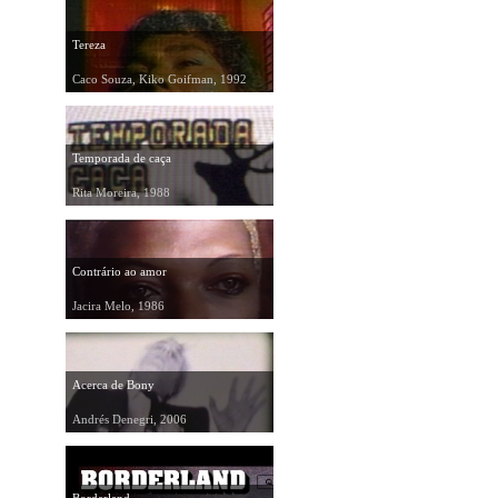
Tereza
Caco Souza, Kiko Goifman, 1992
Temporada de caça
Rita Moreira, 1988
Contrário ao amor
Jacira Melo, 1986
Acerca de Bony
Andrés Denegri, 2006