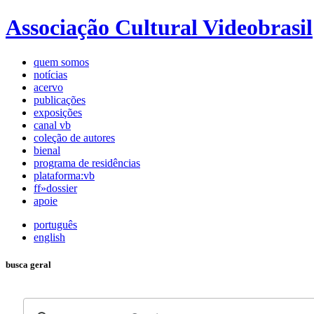
Associação Cultural Videobrasil
quem somos
notícias
acervo
publicações
exposições
canal vb
coleção de autores
bienal
programa de residências
plataforma:vb
ff»dossier
apoie
português
english
busca geral