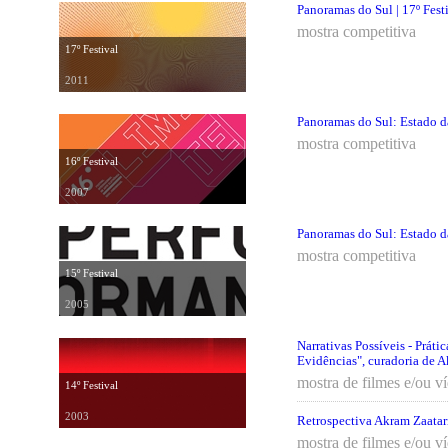
Panoramas do Sul | 17º Fest
mostra competitiva
17º Festival
2011
Panoramas do Sul: Estado da
mostra competitiva
16º Festival
2007
Panoramas do Sul: Estado da
mostra competitiva
15º Festival
2005
Narrativas Possíveis - Práti
Evidências", curadoria de 
mostra de filmes e/ou v
14º Festival
2003
Retrospectiva Akram Zaatar
mostra de filmes e/ou v