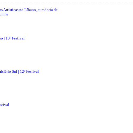
cas Artísticas no Líbano, curadoria de
Tohme
 | 13º Festival
fério Sul | 12º Festival
stival