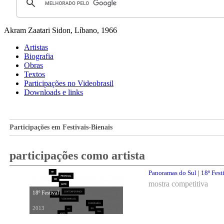
Akram Zaatari
Sidon, Líbano, 1966
Artistas
Biografia
Obras
Textos
Participações no Videobrasil
Downloads e links
Participações em Festivais-Bienais
participações como artista
Panoramas do Sul | 18º Fest
mostra competitiva
18º Festival
2013