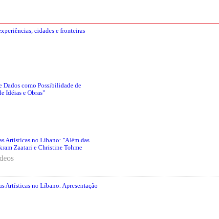
experiências, cidades e fronteiras
e Dados como Possibilidade de
e Idéias e Obras"
cas Artísticas no Líbano: "Além das
Akram Zaatari e Christine Tohme
ídeos
cas Artísticas no Líbano: Apresentação