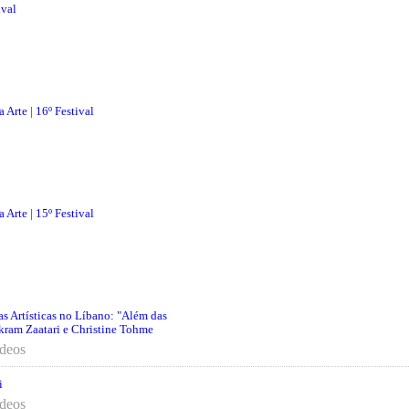
ival
 Arte | 16º Festival
 Arte | 15º Festival
cas Artísticas no Líbano: "Além das
Akram Zaatari e Christine Tohme
ídeos
i
ídeos