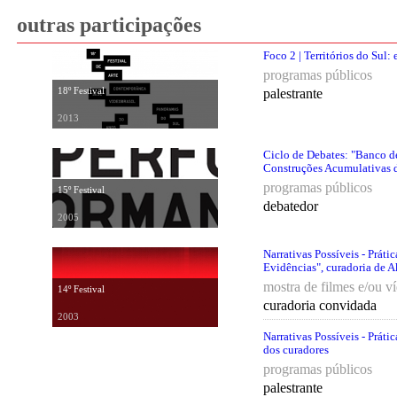
outras participações
Foco 2 | Territórios do Sul: 
programas públicos
18º Festival
palestrante
2013
Ciclo de Debates: "Banco d
Construções Acumulativas d
programas públicos
15º Festival
debatedor
2005
Narrativas Possíveis - Práti
Evidências", curadoria de 
mostra de filmes e/ou v
14º Festival
curadoria convidada
2003
Narrativas Possíveis - Práti
dos curadores
programas públicos
palestrante