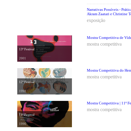
Narrativas Possíveis - Práti
Akram Zaatari e Christine 
exposição
Mostra Competitiva de Vídeo
mostra competitiva
13º Festival
2001
Mostra Competitiva do Hemis
mostra competitiva
12º Festival
1998
Mostra Competitiva | 11º Fe
mostra competitiva
11º Festival
1996