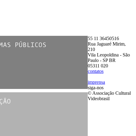
55 11 36450516
Rua Jaguaré Mirim,
MAS PÚBLICOS
210
Vila Leopoldina - São
Paulo - SP BR
05311 020
contatos
imprensa
siga-nos
© Associação Cultural
Videobrasil
ÇÃO