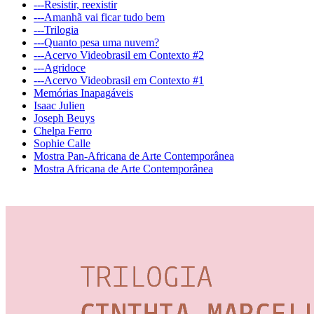
---Resistir, reexistir
---Amanhã vai ficar tudo bem
---Trilogia
---Quanto pesa uma nuvem?
---Acervo Videobrasil em Contexto #2
---Agridoce
---Acervo Videobrasil em Contexto #1
Memórias Inapagáveis
Isaac Julien
Joseph Beuys
Chelpa Ferro
Sophie Calle
Mostra Pan-Africana de Arte Contemporânea
Mostra Africana de Arte Contemporânea