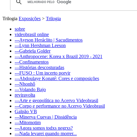
Trilogia
Exposições
>
Trilogia
sobre
videobrasil online
---Ayrson Heráclito | Sacudimentos
---Lynn Hershman Leeson
---Gabriela Golder
---Anthropocene: Korea x Brazil 2019 - 2021
---Confinamentos
---Histórias descosturadas
---FUSO : Um incerto porvir
---Abdoulaye Konaté: Cores e composições
---Nhonhô
---Volando Bajo
reviravolta
---Arte e geopolítica no Acervo Videobrasil
---Corpo e performance no Acervo Videobrasil
Galpão VB
---Minerva Cuevas | Dissidência
---Mitomotim
---Agora somos todxs negrxs?
---Nada levarei quando morrer...