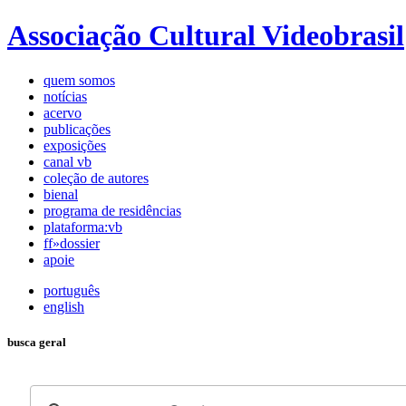
Associação Cultural Videobrasil
quem somos
notícias
acervo
publicações
exposições
canal vb
coleção de autores
bienal
programa de residências
plataforma:vb
ff»dossier
apoie
português
english
busca geral